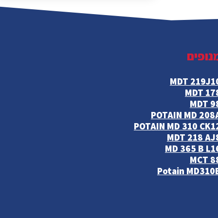
נופים
MDT 219J1
MDT 17
MDT 9
POTAIN MD 208
POTAIN MD 310 CK1
MDT 218 AJ
MD 365 B L1
MCT 8
Potain MD310